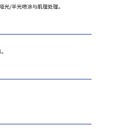
哑光/半光喷涂与肌理处理。
料。